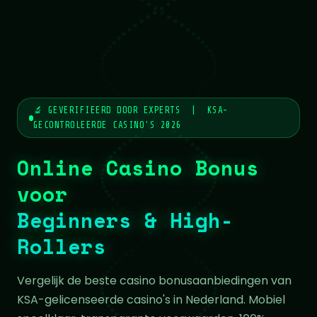
🔬 GEVERIFIEERD DOOR EXPERTS | KSA-
GECONTROLEERDE CASINO'S 2026
Online Casino Bonus
voor
Beginners & High-
Rollers
Vergelijk de beste casino bonusaanbiedingen van
KSA-gelicenseerde casino's in Nederland. Mobiel